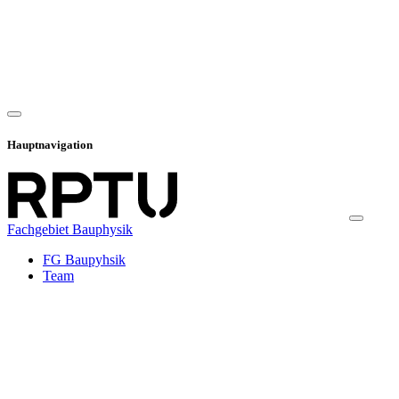
Hauptnavigation
Fachgebiet Bauphysik
FG Baupyhsik
Team