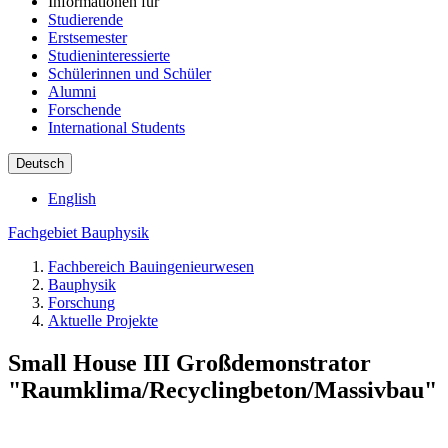
Informationen für
Studierende
Erstsemester
Studieninteressierte
Schülerinnen und Schüler
Alumni
Forschende
International Students
Deutsch
English
Fachgebiet Bauphysik
Fachbereich Bauingenieurwesen
Bauphysik
Forschung
Aktuelle Projekte
Small House III Großdemonstrator
"Raumklima/Recyclingbeton/Massivbau"