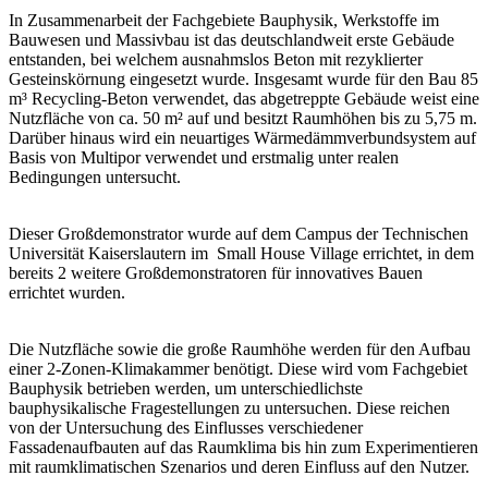
In Zusammenarbeit der Fachgebiete Bauphysik, Werkstoffe im
Bauwesen und Massivbau ist das deutschlandweit erste Gebäude
entstanden, bei welchem ausnahmslos Beton mit rezyklierter
Gesteinskörnung eingesetzt wurde. Insgesamt wurde für den Bau 85
m³ Recycling-Beton verwendet, das abgetreppte Gebäude weist eine
Nutzfläche von ca. 50 m² auf und besitzt Raumhöhen bis zu 5,75 m.
Darüber hinaus wird ein neuartiges Wärmedämmverbundsystem auf
Basis von Multipor verwendet und erstmalig unter realen
Bedingungen untersucht.
Dieser Großdemonstrator wurde auf dem Campus der Technischen
Universität Kaiserslautern im Small House Village errichtet, in dem
bereits 2 weitere Großdemonstratoren für innovatives Bauen
errichtet wurden.
Die Nutzfläche sowie die große Raumhöhe werden für den Aufbau
einer 2-Zonen-Klimakammer benötigt. Diese wird vom Fachgebiet
Bauphysik betrieben werden, um unterschiedlichste
bauphysikalische Fragestellungen zu untersuchen. Diese reichen
von der Untersuchung des Einflusses verschiedener
Fassadenaufbauten auf das Raumklima bis hin zum Experimentieren
mit raumklimatischen Szenarios und deren Einfluss auf den Nutzer.